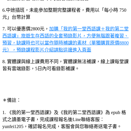
6.中途插班，未能參加整期完整課程者，費用以「每小時 750
元」台幣計算
7. 可以優惠價2800元，
加購「我的第一堂西語課＋我的第二堂
西語課」旅遊生存西語的全套預錄影片，方便無腦跟著複習、
預習，缺課時也可以當作隨時補課的素材（單獨購買原價8800
元），預錄課程影片介紹請點這邊進入頁面
8. 實體課與線上課費用不同，實體課無法補課，線上課每堂課
皆有雲端錄影，5日內可看錄影補課。
＊備註：
1. 《我的第一堂西語課》及《我的第二堂西語課》為 epub 格
式之讀墨電子書，完成課程報名後Line聯絡客服：
yunfei1205，確認報名完成，客服會與您聯絡寄送電子書。