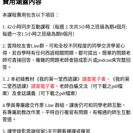
費用涵蓋內容
本課程費用包含以下項目：
1. 42小時同步互動課程（每週 2 次共3小時之班級為期4個月;
每週一次1.5小時之班級為期8個月）
2. 雲飛校友會Line群，可和全校不同程度的同學交流學習心
得，若自學時有任何西語相關問題，都可提出，簡單的問題老
師可直接回答，複雜的問題老師會錄成影片或podcast來完整回
答。
3. 2 本初級教材《我的第一堂西語課》
讀墨電子書
、《我的第
二堂西語課》
讀墨電子書
、老師自編文法（可下載之pdf檔
案）及會話講義（可下載之pdf檔案）
4.學員專屬繳交作業 Line 群組，課後仍可和同學老師互動，
有專屬助教改作業，平時自行複習有問題，有暢通的師生互動
管道。
5. 課堂錄影雲端保留5天可觀看補課或複習