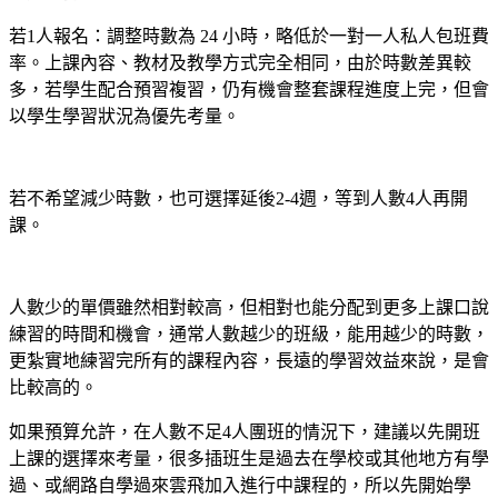
若1人報名：調整時數為 24 小時，略低於一對一人私人包班費
率。上課內容、教材及教學方式完全相同，由於時數差異較
多，若學生配合預習複習，仍有機會整套課程進度上完，但會
以學生學習狀況為優先考量。
若不希望減少時數，也可選擇延後2-4週，等到人數4人再開
課。
人數少的單價雖然相對較高，但相對也能分配到更多上課口說
練習的時間和機會，通常人數越少的班級，能用越少的時數，
更紮實地練習完所有的課程內容，長遠的學習效益來說，是會
比較高的。
如果預算允許，在人數不足4人團班的情況下，建議以先開班
上課的選擇來考量，很多插班生是過去在學校或其他地方有學
過、或網路自學過來雲飛加入進行中課程的，所以先開始學