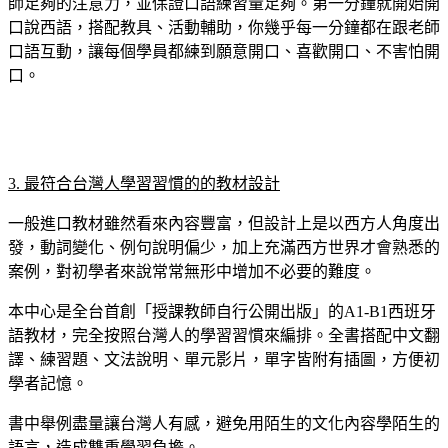
師足夠的注意力，並保證口語練習量足夠。第一分鐘就開始開
口說西語，搭配教具、活動輔助，你幾乎每一分鐘都在跟老師
口語互動，讓每個學員都練到願意開口、喜歡開口、不害怕開
口。
3. 最符合台灣人學習習慣的的教材設計
一般進口教材雖然看來內容豐富，但設計上是以西方人角度出
發，動詞變化、例句說明偏少，加上充滿西方世界才會熟悉的
案例，對初學者來說常常無形中增加不必要的難度。
本中心是全台首創「授課教師自行公開出版」的A1-B1西班牙
語教材，完全按照台灣人的學習習慣來編排。全書搭配中文翻
譯、練習題、文法說明、單元影片，單字皆附有插圖，方便初
學者記憶。
書中舉例盡量讓台灣人有感，避免用陌生的文化內容學陌生的
語言，造成雙重學習負擔。