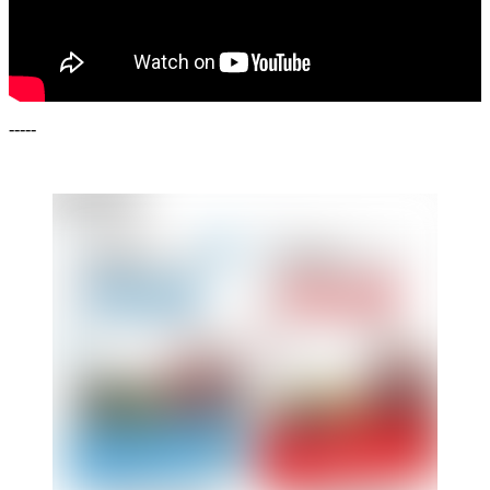
-----